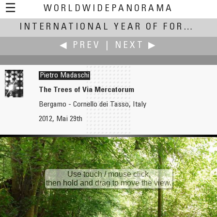
☰
WORLDWIDEPANORAMA
International Year of Forests:
INTERNATIONAL YEAR OF FORESTS
◀ PREV
|
NEXT ▶
Pietro Madaschi
The Trees of Via Mercatorum
Bergamo - Cornello dei Tasso, Italy
Paco Lorente
Pietro Madaschi
2012, Mai 29th
Olot's Beech Forest
Poplar wood in the snow
Use touch / mouse click,
then hold and drag to move the view.