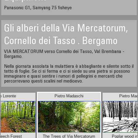
Panasonic G1, Samyang 7.5 fisheye
Gli alberi della Via Mercatorum,
Cornello dei Tasso . Bergamo
VIA MERCATORUM verso Cornello dei Tasso, Val Brembana -
Bergamo.
Nella giornata assolata la mulattiera è abbagliante e silente sotto il
tetto di foglie. Se ci si ferma e ci si siede su una pietra si possono
immaginare e quasi sentire i rumori di pellegrini e mercanti che
percorrevano questi scalini nel medioevo.
o Lorente
Pietro Madaschi
Pietro Ma
Beech Forest
The Trees of Via Mercatorum
Poplar wood i