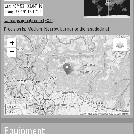
Lat: 45° 53' 33.84" N
Long: 9° 39' 15.17" E
→ maps.google.com [EXT]
Precision is: Medium. Nearby, but not to the last decimal.
+
−
30 km
20 mi
Leaflet
| Map data ©
OpenStreetMap
contributors
Equipment