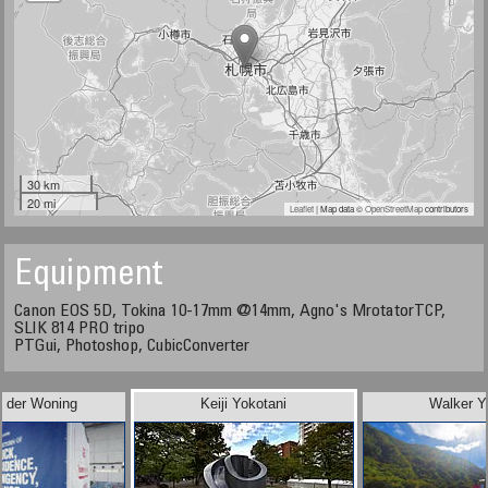
30 km
20 mi
Leaflet
| Map data ©
OpenStreetMap
contributors
Equipment
Canon EOS 5D, Tokina 10-17mm @14mm, Agno's MrotatorTCP,
SLIK 814 PRO tripo
PTGui, Photoshop, CubicConverter
n der Woning
Keiji Yokotani
Walker Y