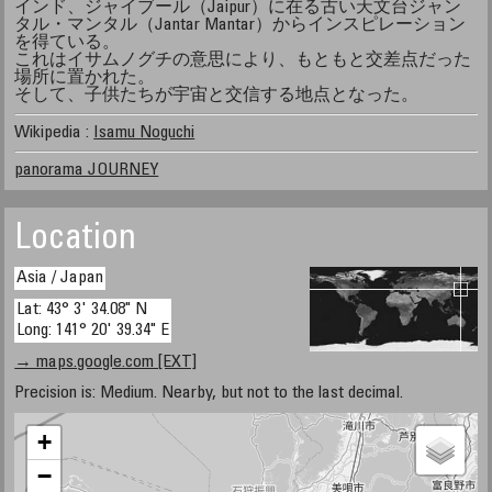
インド、ジャイブール（Jaipur）に在る古い天文台ジャン
タル・マンタル（Jantar Mantar）からインスピレーション
を得ている。
これはイサムノグチの意思により、もともと交差点だった
場所に置かれた。
そして、子供たちが宇宙と交信する地点となった。
Wikipedia :
Isamu Noguchi
panorama JOURNEY
Location
Asia / Japan
Lat: 43° 3' 34.08" N
Long: 141° 20' 39.34" E
→ maps.google.com [EXT]
Precision is: Medium. Nearby, but not to the last decimal.
+
−