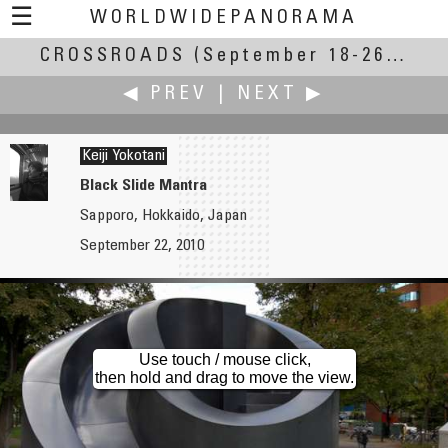
☰
WORLDWIDEPANORAMA
CROSSROADS
Crossroads:
(September 18-26, 2010)
◀ PREV
|
NEXT ▶
Keiji Yokotani
Black Slide Mantra
Sapporo, Hokkaido, Japan
Jan van der Woning
Walker Young
September 22, 2010
Lomographic Panorama at Photokina 2010-10-20
Tienhsiang Pudu Bridge, 天祥 普渡橋
Use touch / mouse click,
then hold and drag to move the view.