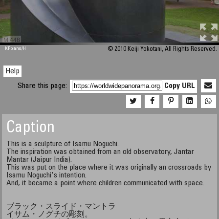
M 448
KRpano
/H
© 2010 Keiji Yokotani, All Rights Reserved.
Help
Share this page:
Copy URL
Caption
This is a sculpture of Isamu Noguchi.
The inspiration was obtained from an old observatory, Jantar
Mantar (Jaipur India).
This was put on the place where it was originally an crossroads by
Isamu Noguchi's intention.
And, it became a point where children communicated with space.
ブラック・スライド・マントラ
イサム・ノグチの彫刻。