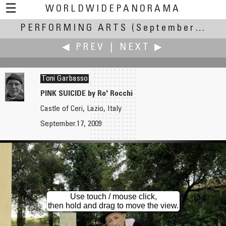
☰
WORLDWIDEPANORAMA
PERFORMING ARTS
Performing Arts:
(September 17-22, 2009)
◀ PREV
|
NEXT ▶
Toni Garbasso
PINK SUICIDE by Ro' Rocchi
Castle of Ceri, Lazio, Italy
W.D. Fuchs
Antonio Victor Garcia-Serrano, PhD
September.17, 2009
Acoustic Output
CCCE L'Escorxador
Use touch / mouse click,
then hold and drag to move the view.