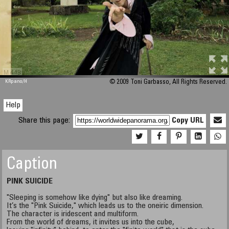
M 448
KRpano
/H
© 2009 Toni Garbasso, All Rights Reserved.
Help
Share this page:
Copy URL
Caption
PINK SUICIDE
"Sleeping is somehow like dying" but also like dreaming.
It’s the "Pink Suicide," which leads us to the oneiric dimension.
The character is iridescent and multiform.
From the world of dreams, it invites us into the cube,