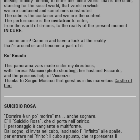
leaving "infinity" behind, to enter the "finite world" that is the cube,
standing for the social world, that world in which
we are contained and sometimes constricted.
The cube is the container and we are the content.
The performance is the
invitation
to enter,
from the world of dreams, to the reality of the present moment:
IN CUBE.
…come on in! Come in and have a look at the reality
that's around us and become a part of it.
Ro' Rocchi
This panorama was made under my directions,
with Teresa Mancini (photo shooting), her husband Riccardo,
and the precious help of Vincenzo.
Thanks to Sergio Monaco that guest us in his marvelous
Castle of
Ceri
SUICIDIO ROSA
"Dormire è un po' morire" ma …anche sognare.
E' il "Suicidio Rosa", che ci porta nell'onirico.
Il personaggio è cangiante e multiforme.
Dal sogno, ci invita nel cubo, lasciando l' "infinito" alle spalle,
per entrare nel "finito": il cubo appunto, che rappresenta il