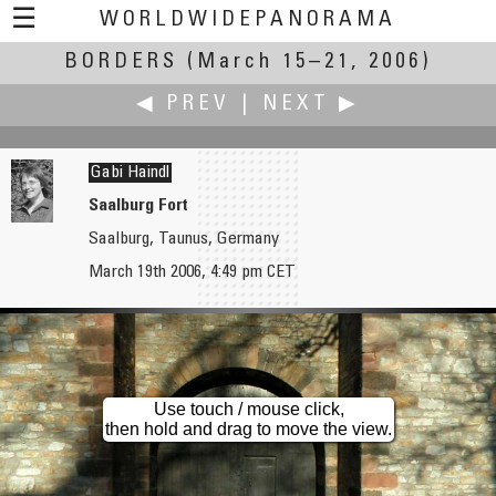
☰
WORLDWIDEPANORAMA
BORDERS
(March 15–21, 2006)
Borders:
◀ PREV
|
NEXT ▶
Gabi Haindl
Saalburg Fort
Saalburg, Taunus, Germany
Hans Hagen
Andrzej Harasz
March 19th 2006, 4:49 pm CET
Doorstep
On the Edge: Pleasure and Fear
Use touch / mouse click,
then hold and drag to move the view.