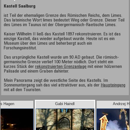
Kastell Saalburg
ist Teil der ehemaligen Grenze des Römischen Reichs, dem Limes.
Das lateinische Wort limes bedeutet Weg oder Grenze. Dieser Teil
des Limes im Taunus ist der Obergermanisch-Raetische Limes.
Kaiser Willhelm II ließ das Kastell 1897 rekonstruieren. Es ist das
einzige Kastell, das wieder aufgebaut wurde. Heute ist es ein
Museum über den Limes und beherbergt auch ein
Forschungsinstitut.
Das ursprüngliche Kastell wurde um 90 AD gebaut. Die römisch-
germanische Grenze verlief 100 Meter nödlich. Dort steht ein
kurzes Stück der
rekonstruierten Grenzanlage
mit einer hölzernen
Palisade und einem Graben dahinter.
Mein Panorama zeigt die westliche Seite des Kastells. Im
Sonnenuntergang sah das viel attraktiver aus, als der
Haupteingang
mit all den Touristen.
s Hagen
Gabi Haindl
Andrzej H