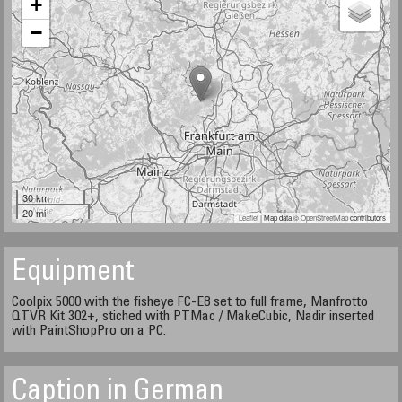
+
−
30 km
20 mi
Leaflet
| Map data ©
OpenStreetMap
contributors
Equipment
Coolpix 5000 with the fisheye FC-E8 set to full frame, Manfrotto
QTVR Kit 302+, stiched with PTMac / MakeCubic, Nadir inserted
with PaintShopPro on a PC.
Caption in German